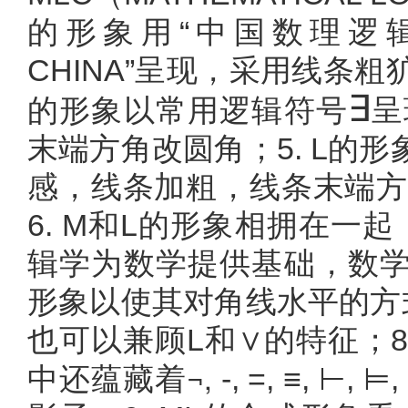
的形象用“中国数理逻辑”和“M
CHINA”呈现，采用线条粗
∃
的形象
以常用逻辑符号
呈
末端方角改圆角；5. L的
感，线条加粗，线条末端方
6. M和L的形象相拥在一
辑学为数学提供基础，数学和
形象以使其对角线水平的方
也可以兼顾L和∨的特征；8
¬,
中还蕴藏着
-, =,
≡,
⊢,
⊨