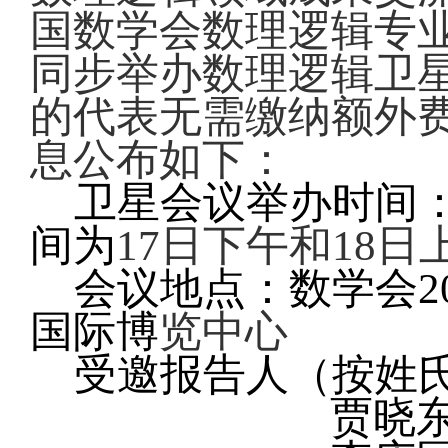
国数学会数理逻辑专
同步举办数理逻辑卫
的
代表无需缴纳额外
息公布如下：
卫星会议举办时间
间为
17
日下午和
18
日
会议地点：数学会
2
国际博
览中心
受邀报告人（按姓氏
贾晓