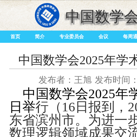
中国数学
首页
简介
专业委员会
会议
每周
中国数学会2025年
发布者：王旭
发布时间：20
中国数学会
2025
年
日举
行（
16
日报到，
2
东省滨州市。为
进一
数理逻辑领域成果交