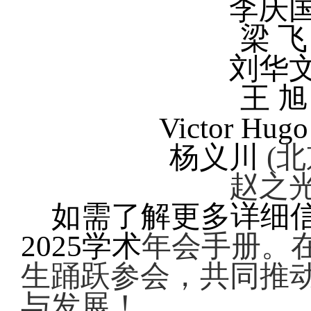
李庆
梁 
刘华
王 
Victor Hugo
杨义川
(
北
赵之
如需了解更多详细信
2025
学术
年会手册。
生踊跃参会，共同推
与发展！