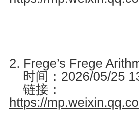
2. Frege’s Frege A
时间：2026/05/25 
链接：
https://mp.weixin.qq