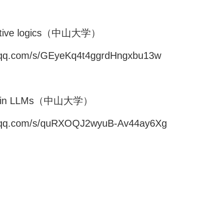
ansitive logics（中山大学）
n.qq.com/s/GEyeKq4t4ggrdHngxbu13w
ning in LLMs（中山大学）
in.qq.com/s/quRXOQJ2wyuB-Av44ay6Xg