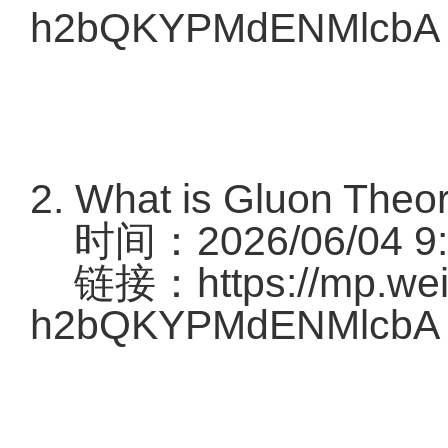
h2bQKYPMdENMlcbA
2. What is Gluon 
时间：2026/06/04 9:
链接：
https://mp.we
h2bQKYPMdENMlcbA