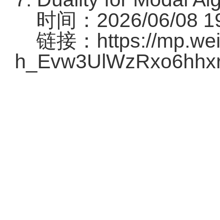
时间：2026/06/08 19:
链接：
https://mp.we
h_Evw3UlWzRxo6hhx