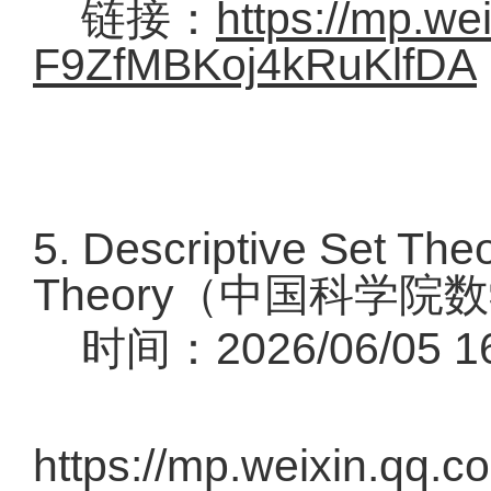
链接：
https://mp.we
F9ZfMBKoj4kRuKlfDA
5. Descriptive Set The
Theory（中国科学
时间：2026/06/05 16:
链
https://mp.weixin.qq