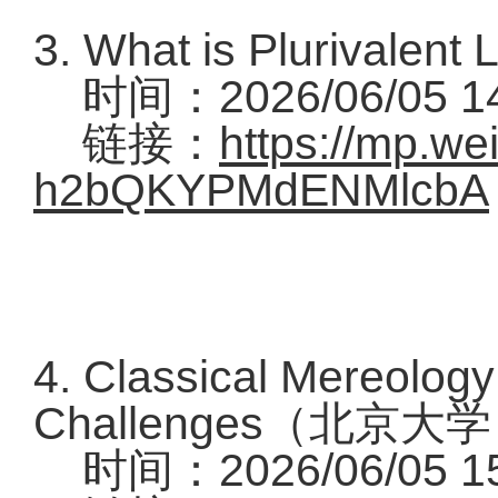
3. What is Plurival
时间：2026/06/05 14
链接：
https://mp.we
h2bQKYPMdENMlcbA
4. Classical Mereology
Challenges（北京大
时间：2026/06/05 15: