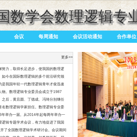
国数学会数理逻辑专
会议
每周通知
会议活动通知
合作单位
更多>>
懈努力，取得长足进步，使我国的数理逻
。如今在国际数理逻辑的多个前沿研究领
的是我国年轻一代数理逻辑青年才俊迅速
物。数理逻辑专业委员会成立于1987
。之后，黄且圆、丁德成、冯琦分别继任
著名数理逻辑学家担任。数理逻辑专业委
3年举办一届。从2014年起每两年举办一
理逻辑专题学术会议，有力地促进了我国
大学召开了全国数理逻辑学术研讨会。会议期间